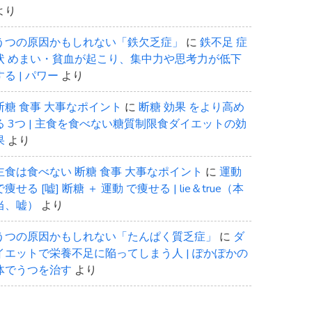
より
うつの原因かもしれない「鉄欠乏症」
に
鉄不足 症
状 めまい・貧血が起こり、集中力や思考力が低下
する | パワー
より
断糖 食事 大事なポイント
に
断糖 効果 をより高め
る 3つ | 主食を食べない糖質制限食ダイエットの効
果
より
主食は食べない 断糖 食事 大事なポイント
に
運動
で痩せる [嘘] 断糖 ＋ 運動 で痩せる | lie＆true（本
当、嘘）
より
うつの原因かもしれない「たんぱく質乏症」
に
ダ
イエットで栄養不足に陥ってしまう人 | ぽかぽかの
体でうつを治す
より