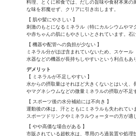
料理、とくに和食では、だしの旨味や食材本来の
な味を邪魔せず、クリアに引き出します。
【 肌や髪にやさしい 】
刺激のもとになるミネラル（特にカルシウムやマ
や赤ちゃんの肌にもやさしいとされています。石
【 機器や配管への負担が少ない 】
ミネラル分がほぼ含まれていないため、スケール
水器などの機器が長持ちしやすいという利点もあ
デメリット
【 ミネラルが不足しやすい 】
水からの摂取量はそれほど大きくないとはいえ、
やマグネシウムなどの微量ミネラルの摂取が不足
【 スポーツ後の水分補給には不向き 】
運動後の体は、汗とともにミネラルも失われてい
スポーツドリンクやミネラルウォーターの方が適
【 やや高価な場合がある 】
市販されている超軟水は、専用のろ過装置や処理