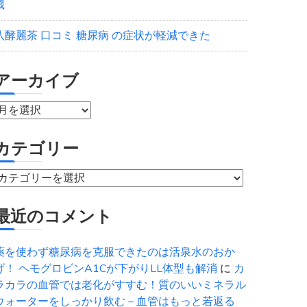
歳
八酵麗茶 口コミ 糖尿病 の症状が軽減できた
アーカイブ
ア
ー
カ
カテゴリー
イ
ブ
カ
テ
ゴ
最近のコメント
リ
ー
薬を使わず糖尿病を克服できたのは活泉水のおか
げ！ ヘモグロビンA1Cが下がりLL体型も解消
に
カ
ラカラの血管では老化がすすむ！質のいいミネラル
ウォーターをしっかり飲む – 血管はもっと若返る