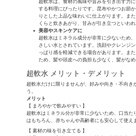
超軟水は、食材の風味や旨みを引き出す力に
する料理にぴったりです。昆布やかつお節か
りとした上品な味わいに仕上がります。また
くらと炊きあがり、甘みが引き立つといわれ
美容やスキンケアに
超軟水はミネラル成分が非常に少ないため、
さしい水とされています。洗顔やクレンジン
っぱり感を軽減できる場合があります。また
ため、髪や頭皮への負担も少なく、髪がなめ
超軟水 メリット・デメリット
超軟水だけに限りませんが、好みや向き・不向き
う。
メリット
【 まろやかで飲みやすい 】
超軟水はミネラル分が非常に少ないため、口当た
はもちろん、赤ちゃんや高齢者にも安心して使え
【 素材の味を引き立てる 】